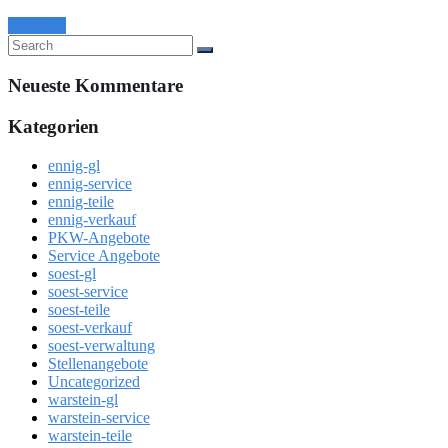
Continue
Neueste Kommentare
Kategorien
ennig-gl
ennig-service
ennig-teile
ennig-verkauf
PKW-Angebote
Service Angebote
soest-gl
soest-service
soest-teile
soest-verkauf
soest-verwaltung
Stellenangebote
Uncategorized
warstein-gl
warstein-service
warstein-teile