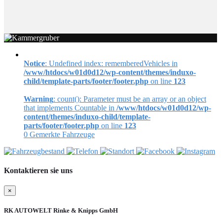
Notice
: Undefined index: rememberedVehicles in
/www/htdocs/w01d0d12/wp-content/themes/induxo-
child/template-parts/footer/footer.php
on line
123
Warning
: count(): Parameter must be an array or an object
that implements Countable in
/www/htdocs/w01d0d12/wp-
content/themes/induxo-child/template-
parts/footer/footer.php
on line
123
0
Gemerkte Fahrzeuge
Kontaktieren sie uns
×
RK AUTOWELT Rinke & Knipps GmbH