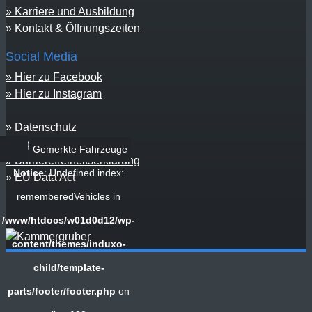
Karriere und Ausbildung
Kontakt & Öffnungszeiten
Social Media
Hier zu Facebook
Hier zu Instagram
Datenschutz
Impressum
Gemerkte Fahrzeuge
Barrierefreiheitserklärung
Notice
: Undefined index:
EU Data Act
rememberedVehicles in
/www/htdocs/w01d0d12/wp-
content/themes/induxo-
child/template-
parts/footer/footer.php
on