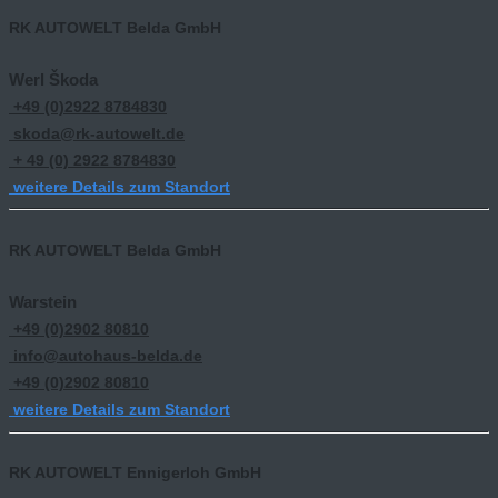
RK AUTOWELT Belda GmbH
Werl Škoda
+49 (0)2922 8784830
skoda@rk-autowelt.de
+ 49 (0) 2922 8784830
weitere Details zum Standort
RK AUTOWELT Belda GmbH
Warstein
+49 (0)2902 80810
info@autohaus-belda.de
+49 (0)2902 80810
weitere Details zum Standort
RK AUTOWELT Ennigerloh GmbH