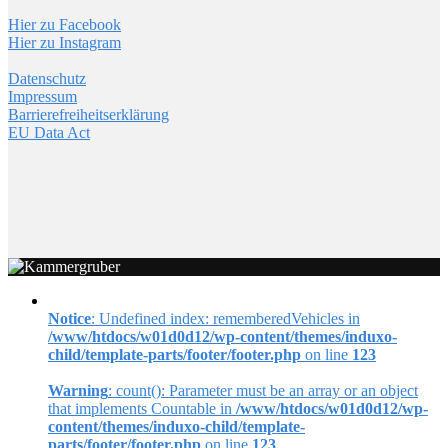
Hier zu Facebook
Hier zu Instagram
Datenschutz
Impressum
Barrierefreiheitserklärung
EU Data Act
Notice
: Undefined index: rememberedVehicles in
/www/htdocs/w01d0d12/wp-content/themes/induxo-
child/template-parts/footer/footer.php
on line
123
Warning
: count(): Parameter must be an array or an object
that implements Countable in
/www/htdocs/w01d0d12/wp-
content/themes/induxo-child/template-
parts/footer/footer.php
on line
123