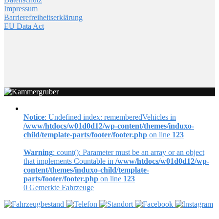
Impressum
Barrierefreiheitserklärung
EU Data Act
Notice
: Undefined index: rememberedVehicles in
/www/htdocs/w01d0d12/wp-content/themes/induxo-
child/template-parts/footer/footer.php
on line
123
Warning
: count(): Parameter must be an array or an object
that implements Countable in
/www/htdocs/w01d0d12/wp-
content/themes/induxo-child/template-
parts/footer/footer.php
on line
123
0
Gemerkte Fahrzeuge