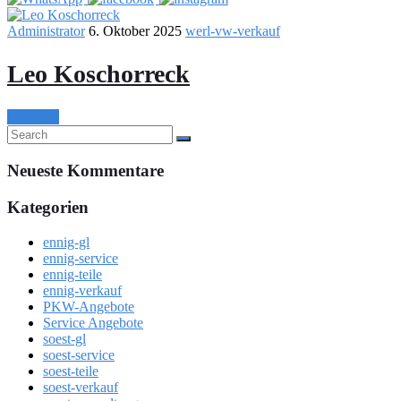
Administrator
6. Oktober 2025
werl-vw-verkauf
Leo Koschorreck
Continue
Neueste Kommentare
Kategorien
ennig-gl
ennig-service
ennig-teile
ennig-verkauf
PKW-Angebote
Service Angebote
soest-gl
soest-service
soest-teile
soest-verkauf