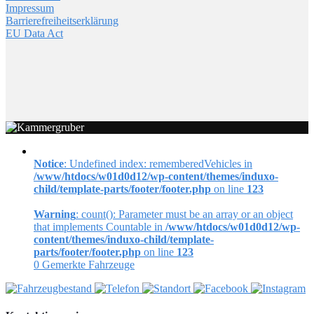
Impressum
Barrierefreiheitserklärung
EU Data Act
Notice
: Undefined index: rememberedVehicles in
/www/htdocs/w01d0d12/wp-content/themes/induxo-
child/template-parts/footer/footer.php
on line
123
Warning
: count(): Parameter must be an array or an object
that implements Countable in
/www/htdocs/w01d0d12/wp-
content/themes/induxo-child/template-
parts/footer/footer.php
on line
123
0
Gemerkte Fahrzeuge