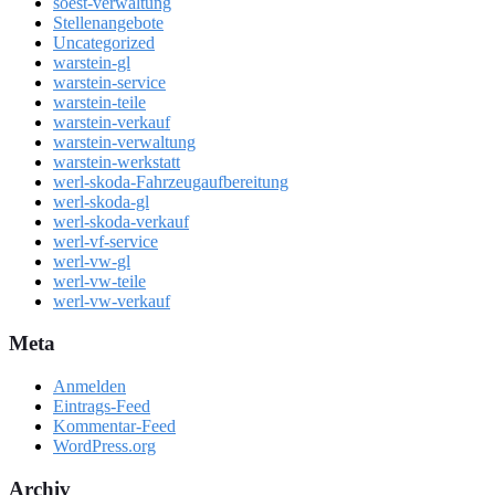
soest-verwaltung
Stellenangebote
Uncategorized
warstein-gl
warstein-service
warstein-teile
warstein-verkauf
warstein-verwaltung
warstein-werkstatt
werl-skoda-Fahrzeugaufbereitung
werl-skoda-gl
werl-skoda-verkauf
werl-vf-service
werl-vw-gl
werl-vw-teile
werl-vw-verkauf
Meta
Anmelden
Eintrags-Feed
Kommentar-Feed
WordPress.org
Archiv