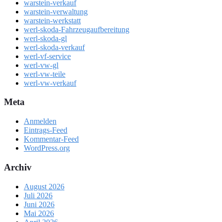
warstein-verkauf
warstein-verwaltung
warstein-werkstatt
werl-skoda-Fahrzeugaufbereitung
werl-skoda-gl
werl-skoda-verkauf
werl-vf-service
werl-vw-gl
werl-vw-teile
werl-vw-verkauf
Meta
Anmelden
Eintrags-Feed
Kommentar-Feed
WordPress.org
Archiv
August 2026
Juli 2026
Juni 2026
Mai 2026