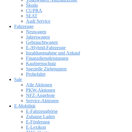
Škoda
CUPRA
SEAT
Audi Service
Fahrzeuge
Neuwagen
Jahreswagen
Gebrauchtwagen
E-/Hybrid-Fahrzeuge
Inzahlungnahme und Ankauf
Finanzdienstleistungen
Kaufpreisschutz
Spezielle Zielgruppen
Probefahrt
Sale
Alle Aktionen
PKW-Aktionen
NFZ-Angebote
Service-Aktionen
E-Mobilität
E-Fahrzeugbörse
Zuhause Laden
E-Förderung
E-Lexikon