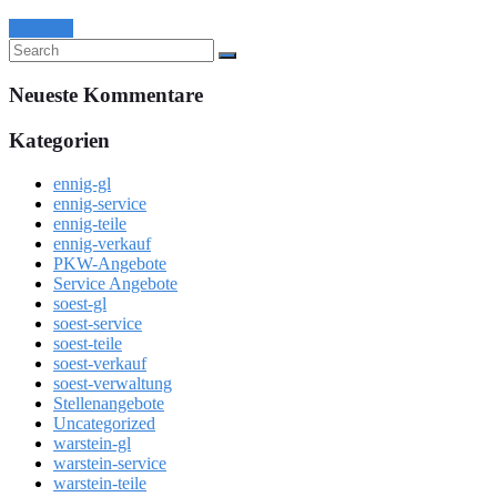
Continue
Neueste Kommentare
Kategorien
ennig-gl
ennig-service
ennig-teile
ennig-verkauf
PKW-Angebote
Service Angebote
soest-gl
soest-service
soest-teile
soest-verkauf
soest-verwaltung
Stellenangebote
Uncategorized
warstein-gl
warstein-service
warstein-teile