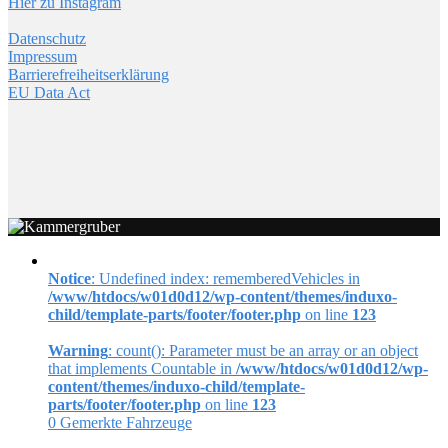
Hier zu Instagram
Datenschutz
Impressum
Barrierefreiheitserklärung
EU Data Act
Notice
: Undefined index: rememberedVehicles in
/www/htdocs/w01d0d12/wp-content/themes/induxo-
child/template-parts/footer/footer.php
on line
123
Warning
: count(): Parameter must be an array or an object
that implements Countable in
/www/htdocs/w01d0d12/wp-
content/themes/induxo-child/template-
parts/footer/footer.php
on line
123
0
Gemerkte Fahrzeuge