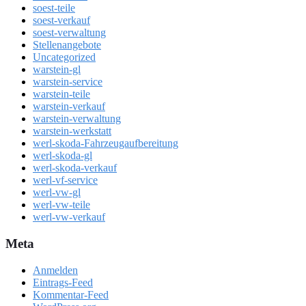
soest-teile
soest-verkauf
soest-verwaltung
Stellenangebote
Uncategorized
warstein-gl
warstein-service
warstein-teile
warstein-verkauf
warstein-verwaltung
warstein-werkstatt
werl-skoda-Fahrzeugaufbereitung
werl-skoda-gl
werl-skoda-verkauf
werl-vf-service
werl-vw-gl
werl-vw-teile
werl-vw-verkauf
Meta
Anmelden
Eintrags-Feed
Kommentar-Feed