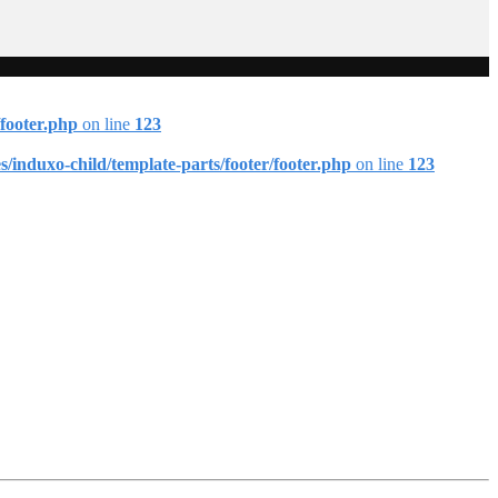
footer.php
on line
123
induxo-child/template-parts/footer/footer.php
on line
123