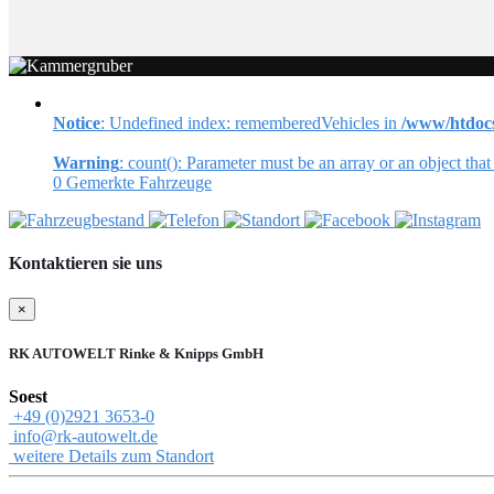
Notice
: Undefined index: rememberedVehicles in
/www/htdocs
Warning
: count(): Parameter must be an array or an object th
0
Gemerkte Fahrzeuge
Kontaktieren sie uns
×
RK AUTOWELT Rinke & Knipps GmbH
Soest
+49 (0)2921 3653-0
info@rk-autowelt.de
weitere Details zum Standort