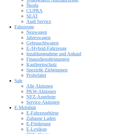
Škoda
CUPRA
SEAT
Audi Service
Fahrzeuge
Neuwagen
Jahreswagen
Gebrauchtwagen
E-/Hybrid-Fahrzeuge
Inzahlungnahme und Ankauf
Finanzdienstleistungen
Kaufpreisschutz
Spezielle Zielgruppen
Probefahrt
Sale
Alle Aktionen
PKW-Aktionen
NFZ-Angebote
Service-Aktionen
E-Mobilität
E-Fahrzeugbörse
Zuhause Laden
E-Förderung
E-Lexikon