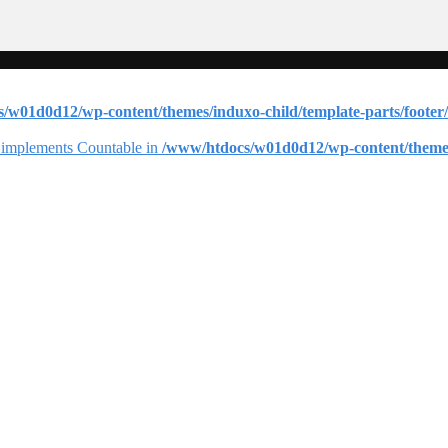
/w01d0d12/wp-content/themes/induxo-child/template-parts/footer/
at implements Countable in
/www/htdocs/w01d0d12/wp-content/themes/