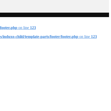
footer.php
on line
123
induxo-child/template-parts/footer/footer.php
on line
123