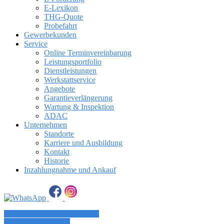
E-Lexikon
THG-Quote
Probefahrt
Gewerbekunden
Service
Online Terminvereinbarung
Leistungsportfolio
Dienstleistungen
Werkstattservice
Angebote
Garantieverlängerung
Wartung & Inspektion
ADAC
Unternehmen
Standorte
Karriere und Ausbildung
Kontakt
Historie
Inzahlungnahme und Ankauf
» Zurück zu den Suchergebnissen
» Fahrzeug Detailsuche