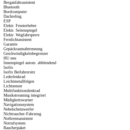
Berganfahrassistent
Bluetooth
Bordcomputer
Dachreling
ESP
Elektr. Fensterheber
Elektr. Seitenspiegel
Elektr. Wegfahrsperre
Fernlichtassistent
Garantie
Gepäckraumabtrennung
Geschwindigkeitsbegrenzer
HU neu
Innenspiegel autom. abblendend
Isofix
Isofix Beifahrersitz
Lederlenkrad
Leichtmetallfelgen
Lichtsensor
Multifunktionslenkrad
Musikstreaming integriert
Müdigkeitswarner
Navigationssystem
Nebelscheinwerfer
Nichtraucher-Fahrzeug
Notbremsassistent
Notrufsystem
Raucherpaket