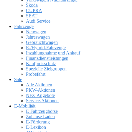
Škoda
CUPRA
SEAT
Audi Service
Fahrzeuge
Neuwagen
Jahreswagen
Gebrauchtwagen
E-/Hybrid-Fahrzeuge
Inzahlungnahme und Ankauf
Finanzdienstleistungen
Kaufpreisschutz
Spezielle Zielgruppen
Probefahrt
Sale
Alle Aktionen
PKW-Aktionen
NFZ-Angebote
Service-Aktionen
E-Mobilität
E-Fahrzeugbörse
Zuhause Laden
E-Förderung
E-Lexikon