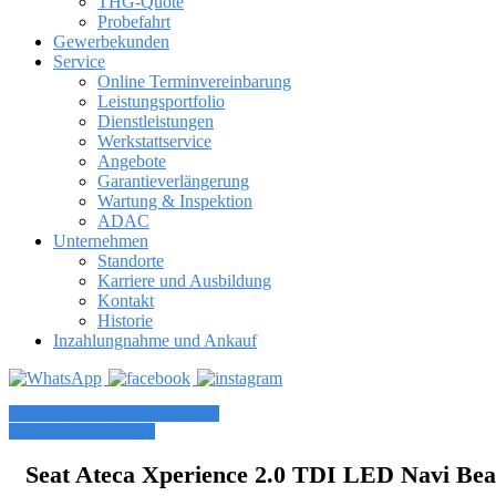
THG-Quote
Probefahrt
Gewerbekunden
Service
Online Terminvereinbarung
Leistungsportfolio
Dienstleistungen
Werkstattservice
Angebote
Garantieverlängerung
Wartung & Inspektion
ADAC
Unternehmen
Standorte
Karriere und Ausbildung
Kontakt
Historie
Inzahlungnahme und Ankauf
» Zurück zu den Suchergebnissen
» Fahrzeug Detailsuche
Seat Ateca Xperience 2.0 TDI LED Navi Be