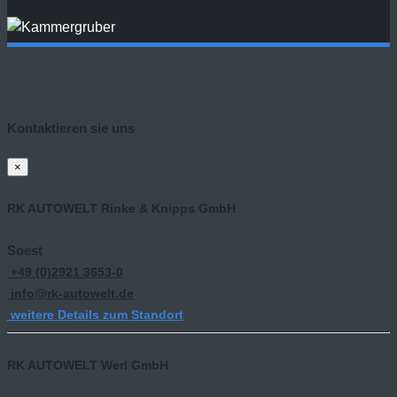
Kontaktieren sie uns
×
RK AUTOWELT Rinke & Knipps GmbH
Soest
+49 (0)2921 3653-0
info@rk-autowelt.de
weitere Details zum Standort
RK AUTOWELT Werl GmbH