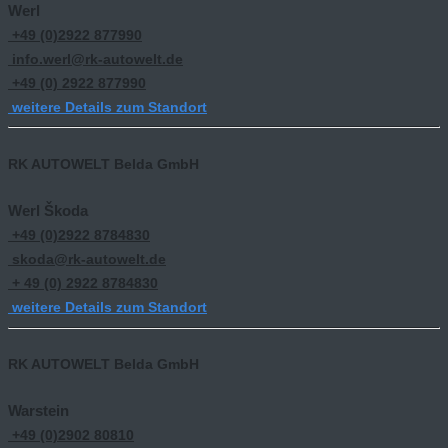
Werl
+49 (0)2922 877990
info.werl@rk-autowelt.de
+49 (0) 2922 877990
weitere Details zum Standort
RK AUTOWELT Belda GmbH
Werl Škoda
+49 (0)2922 8784830
skoda@rk-autowelt.de
+ 49 (0) 2922 8784830
weitere Details zum Standort
RK AUTOWELT Belda GmbH
Warstein
+49 (0)2902 80810