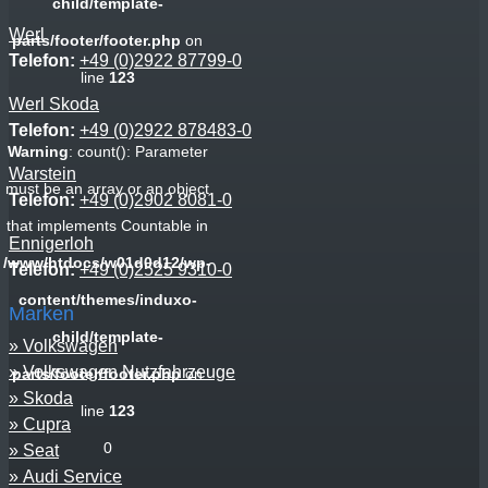
child/template-
Werl
parts/footer/footer.php
on
Telefon:
+49 (0)2922 87799-0
line
123
Werl Skoda
Telefon:
+49 (0)2922 878483-0
Warning
: count(): Parameter
Warstein
must be an array or an object
Telefon:
+49 (0)2902 8081-0
that implements Countable in
Ennigerloh
/www/htdocs/w01d0d12/wp-
Telefon:
+49 (0)2525 9310-0
content/themes/induxo-
Marken
child/template-
Volkswagen
Volkswagen Nutzfahrzeuge
parts/footer/footer.php
on
Skoda
line
123
Cupra
0
Seat
Audi Service