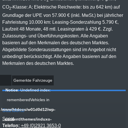
2
CO
-Klasse: A; Elektrische Reichweite: bis zu 642 km) auf
2
Grundlage der UPE von 57.900 € (inkl. MwSt.) bei jährlicher
Fahrleistung 10.000 km: Leasing-Sonderzahlung 5.790 €,
Laufzeit 48 Monate, 48 mtl. Leasingraten à 429 €. Zzgl.
Zulassungs- und Überführungskosten. Alle Angaben
basieren auf den Merkmalen des deutschen Marktes.
Abgebildete Sonderausstattungen sind im Angebot nicht
unbedingt berücksichtigt. Alle Angaben basieren auf den
Merkmalen des deutschen Marktes.
Gemerkte Fahrzeuge
Notice
: Undefined index:
rememberedVehicles in
/www/htdocs/w01d0d12/wp-
Standorte
Soest
content/themes/induxo-
Telefon:
+49 (0)2921 3653-0