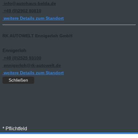
info@autohaus-belda.de
+49 (0)2902 80810
weitere Details zum Standort
RK AUTOWELT Ennigerloh GmbH
Ennigerloh
+49 (0)2525 93100
ennigerloh@rk-autowelt.de
weitere Details zum Standort
Schließen
* Pflichtfeld