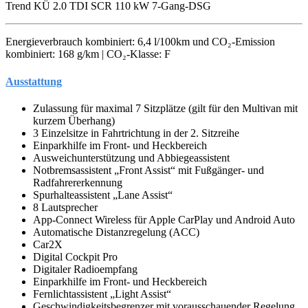
Trend KÜ 2.0 TDI SCR 110 kW 7-Gang-DSG
Energieverbrauch kombiniert: 6,4 l/100km und CO₂-Emission
kombiniert: 168 g/km | CO₂-Klasse: F
Ausstattung
Zulassung für maximal 7 Sitzplätze (gilt für den Multivan mit
kurzem Überhang)
3 Einzelsitze in Fahrtrichtung in der 2. Sitzreihe
Einparkhilfe im Front- und Heckbereich
Ausweichunterstützung und Abbiegeassistent
Notbremsassistent „Front Assist“ mit Fußgänger- und
Radfahrererkennung
Spurhalteassistent „Lane Assist“
8 Lautsprecher
App-Connect Wireless für Apple CarPlay und Android Auto
Automatische Distanzregelung (ACC)
Car2X
Digital Cockpit Pro
Digitaler Radioempfang
Einparkhilfe im Front- und Heckbereich
Fernlichtassistent „Light Assist“
Geschwindigkeitsbegrenzer mit vorausschauender Regelung