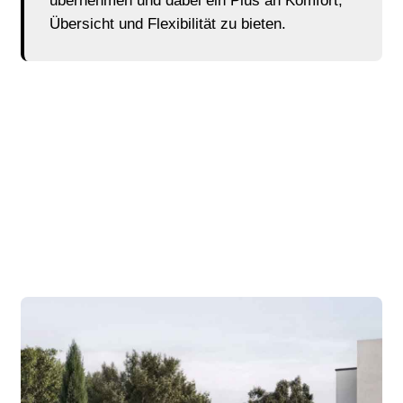
übernehmen und dabei ein Plus an Komfort,
Übersicht und Flexibilität zu bieten.
Während der Caddy als sympathischer Allrounder mit
kompaktem Format überzeugt, setzt der Multivan
stärker auf Raumgefühl, Variabilität und stilvolle
Präsenz. Wer sein Fahrzeug vor allem beruflich
nutzt, findet mit dem Caddy Cargo zudem eine
Transporter-Variante, die den Nutzwert noch stärker
in den Vordergrund rückt.