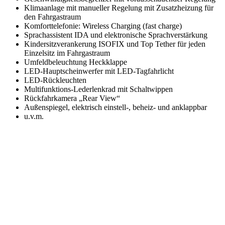
Klimaanlage mit manueller Regelung mit Zusatzheizung für
den Fahrgastraum
Komforttelefonie: Wireless Charging (fast charge)
Sprachassistent IDA und elektronische Sprachverstärkung
Kindersitzverankerung ISOFIX und Top Tether für jeden
Einzelsitz im Fahrgastraum
Umfeldbeleuchtung Heckklappe
LED-Hauptscheinwerfer mit LED-Tagfahrlicht
LED-Rückleuchten
Multifunktions-Lederlenkrad mit Schaltwippen
Rückfahrkamera „Rear View“
Außenspiegel, elektrisch einstell-, beheiz- und anklappbar
u.v.m.
VW Caddy und Multivan –
vielseitige Begleiter für Familie,