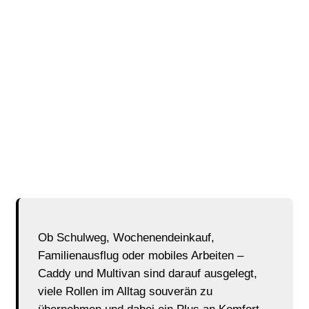
Alltag und Freizeit
Mit dem neuen Caddy und dem neuen Multivan bietet
Volkswagen Nutzfahrzeuge zwei Modelle, die
Familien, Eltern und aktive Alltagsmenschen
zuverlässig und komfortabel begleiten. Beide
Fahrzeuge verbinden moderne Assistenzsysteme,
digitale Übersicht und mehr Komfort mit einem
frischen, selbstbewussten Auftritt.
Ob Schulweg, Wochenendeinkauf,
Familienausflug oder mobiles Arbeiten –
Caddy und Multivan sind darauf ausgelegt,
viele Rollen im Alltag souverän zu