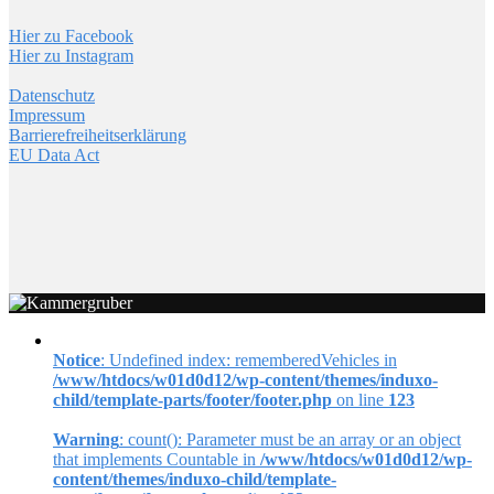
Hier zu Facebook
Hier zu Instagram
Datenschutz
Impressum
Barrierefreiheitserklärung
EU Data Act
Notice
: Undefined index: rememberedVehicles in
/www/htdocs/w01d0d12/wp-content/themes/induxo-
child/template-parts/footer/footer.php
on line
123
Warning
: count(): Parameter must be an array or an object
that implements Countable in
/www/htdocs/w01d0d12/wp-
content/themes/induxo-child/template-