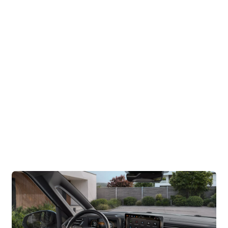
optional erhältlich.*
Im Innenraum sorgen die neue Schalttafel, das
größere Display, hochwertige Ablagen und intelligente
Assistenzsysteme für ein noch angenehmeres
Fahrerlebnis. Damit eignet sich der Multivan nicht nur
für Familien und längere Reisen, sondern ebenso als
stilvoller Begleiter für Business-Termine oder den
Einsatz als mobiles Office. Bestimmte Komfort- und
Assistenzfunktionen sind optional oder abhängig von
der Ausstattungslinie verfügbar.*