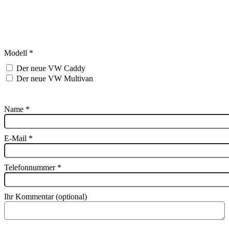
Motorisierungen und Leasinglaufzeiten verfügbar.
Sprechen Sie uns gerne an für Ihr persönliches
Wunschangebot.
Modell
*
Der neue VW Caddy
Der neue VW Multivan
Name
*
E-Mail
*
Telefonnummer
*
Ihr Kommentar (optional)