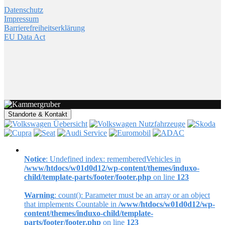
Datenschutz
Impressum
Barrierefreiheitserklärung
EU Data Act
Standorte & Kontakt
Notice
: Undefined index: rememberedVehicles in
/www/htdocs/w01d0d12/wp-content/themes/induxo-
child/template-parts/footer/footer.php
on line
123
Warning
: count(): Parameter must be an array or an object
that implements Countable in
/www/htdocs/w01d0d12/wp-
content/themes/induxo-child/template-
parts/footer/footer.php
on line
123